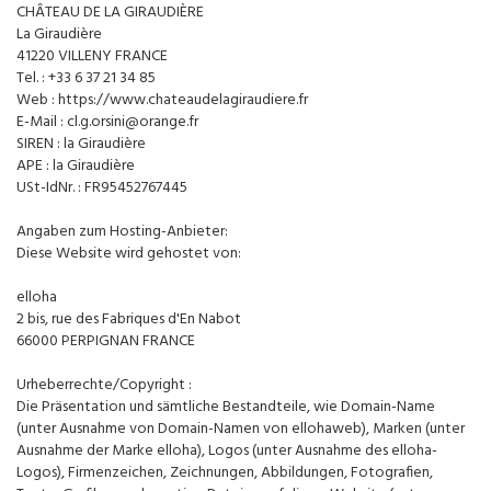
CHÂTEAU DE LA GIRAUDIÈRE
La Giraudière
41220 VILLENY FRANCE
Tel. : +33 6 37 21 34 85
Web : https://www.chateaudelagiraudiere.fr
E-Mail : cl.g.orsini@orange.fr
SIREN : la Giraudière
APE : la Giraudière
USt-IdNr. : FR95452767445
Angaben zum Hosting-Anbieter:
Diese Website wird gehostet von:
elloha
2 bis, rue des Fabriques d'En Nabot
66000 PERPIGNAN FRANCE
Urheberrechte/Copyright :
Die Präsentation und sämtliche Bestandteile, wie Domain-Name
(unter Ausnahme von Domain-Namen von ellohaweb), Marken (unter
Ausnahme der Marke elloha), Logos (unter Ausnahme des elloha-
Logos), Firmenzeichen, Zeichnungen, Abbildungen, Fotografien,