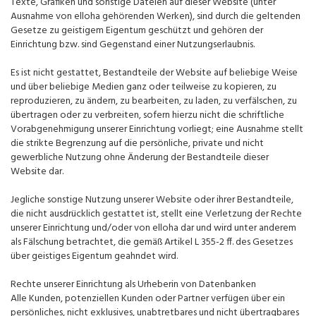
Texte, Grafiken und sonstige Dateien auf dieser Website (unter
Ausnahme von elloha gehörenden Werken), sind durch die geltenden
Gesetze zu geistigem Eigentum geschützt und gehören der
Einrichtung bzw. sind Gegenstand einer Nutzungserlaubnis.
Es ist nicht gestattet, Bestandteile der Website auf beliebige Weise
und über beliebige Medien ganz oder teilweise zu kopieren, zu
reproduzieren, zu ändern, zu bearbeiten, zu laden, zu verfälschen, zu
übertragen oder zu verbreiten, sofern hierzu nicht die schriftliche
Vorabgenehmigung unserer Einrichtung vorliegt; eine Ausnahme stellt
die strikte Begrenzung auf die persönliche, private und nicht
gewerbliche Nutzung ohne Änderung der Bestandteile dieser
Website dar.
Jegliche sonstige Nutzung unserer Website oder ihrer Bestandteile,
die nicht ausdrücklich gestattet ist, stellt eine Verletzung der Rechte
unserer Einrichtung und/oder von elloha dar und wird unter anderem
als Fälschung betrachtet, die gemäß Artikel L 355-2 ff. des Gesetzes
über geistiges Eigentum geahndet wird.
Rechte unserer Einrichtung als Urheberin von Datenbanken
Alle Kunden, potenziellen Kunden oder Partner verfügen über ein
persönliches, nicht exklusives, unabtretbares und nicht übertragbares