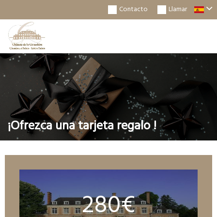
Contacto
Llamar
Togg
Navi
¡Ofrezca una tarjeta regalo !
280€