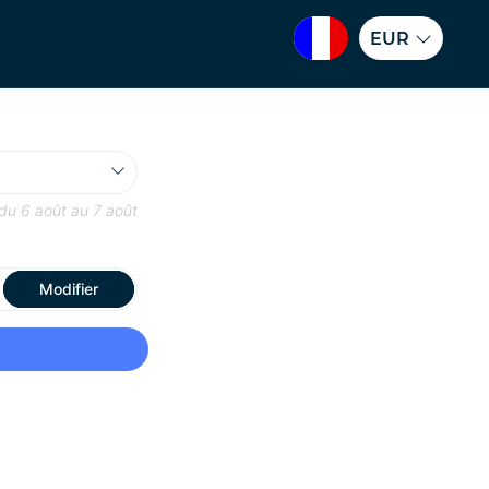
EUR
 du
6 août
au
7 août
Modifier