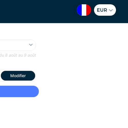
EUR
 du
8 août
au
9 août
Modifier