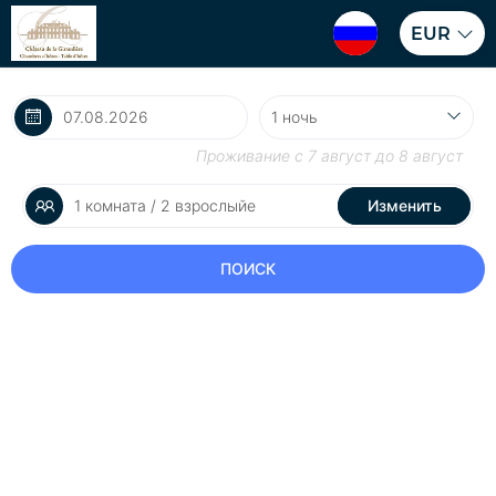
EUR
Проживание с
7 август
до
8 август
1 комната / 2 взрослыйе
Изменить