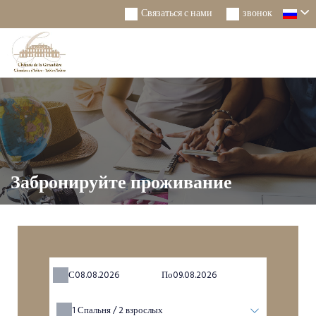
Связаться с нами
звонок
Togg
Navi
Забронируйте проживание
С
По
1
Спальня /
2
взрослых