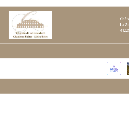
Châte
La Gi
4122