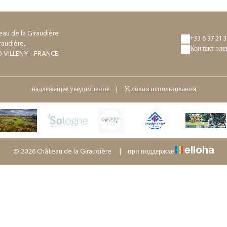
au de la Giraudière
+33 6 37 21 
raudière,
Контакт эл
0 VILLENY - FRANCE
надлежащее уведомление
|
Условия использования
© 2026 Château de la Giraudière
|
при поддержке