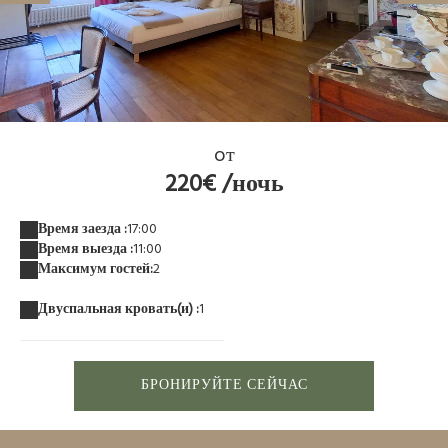
20210612_110423 2
oт
220€ /ночь
Время заезда :
17:00
Время выезда :
11:00
Максимум гостей:
2
Двуспальная кровать(и) :
1
БРОНИРУЙТЕ СЕЙЧАС