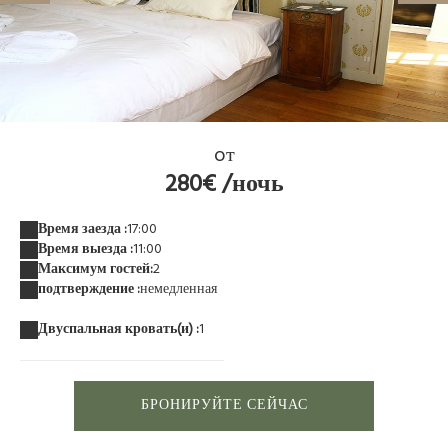
suite empire
oт
280€ /ночь
Время заезда :
17:00
Время выезда :
11:00
Максимум гостей:
2
подтверждение :
немедленная
Двуспальная кровать(и) :
1
БРОНИРУЙТЕ СЕЙЧАС