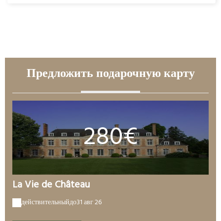
ВСЕ НОМЕРА
Предложить подарочную карту
280€
La Vie de Château
действительный
до
31 авг 26