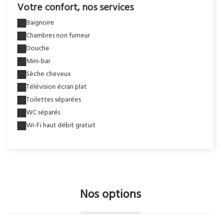
Votre confort, nos services
Baignoire
Chambres non fumeur
Douche
Mini-bar
Sèche cheveux
Télévision écran plat
Toilettes séparées
WC séparés
Wi-Fi haut débit gratuit
Nos options