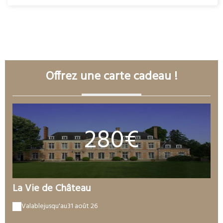
VOIR TOUTES NOS CHAMBRES
Offrez une carte cadeau !
280€
La Vie de Château
Valable
jusqu'au
31 août 26