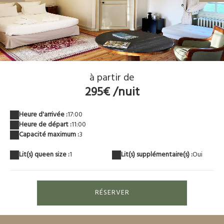
IMG_1331
à partir de
295€ /nuit
Heure d'arrivée :
17:00
Heure de départ :
11:00
Capacité maximum :
3
Lit(s) queen size :
1
Lit(s) supplémentaire(s) :
Oui
RÉSERVER