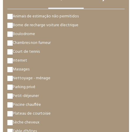
Animais de estimação não permitidos
Borne de recharge voiture électrique
Boulodrome
Chambres non fumeur
Court de tennis
Internet
Massages
Nettoyage - ménage
Parking privé
Petit-déjeuner
Piscine chauffée
Plateau de courtoisie
Sèche cheveux
Table d'hôtes