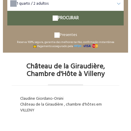
1
quarto /
2
adultos
PROCURAR
Presentes
Reserva 100% segura, garantia das melhores tarifas, confirmação instantânea
Pagamento assegurado pela
Château de la Giraudière,
Chambre d'Hôte à Villeny
Claudine Giordano-Orsini
Château de la Giraudière
, chambre d'hôtes em
VILLENY