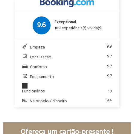
Exceptional
9.6
109 experiência(s) vivida(s)
9.9
Limpeza
9.7
Localização
9.7
Conforto
9.7
Equipamento
Funcionários
10
9.4
Valor pelo / dinheiro
Ofereça um cartão-presente !