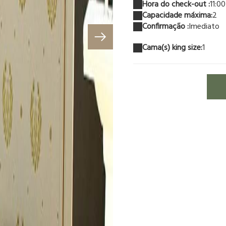
Hora do check-out :
11:00
Capacidade máxima:
2
Confirmação :
Imediato
Cama(s) king size:
1