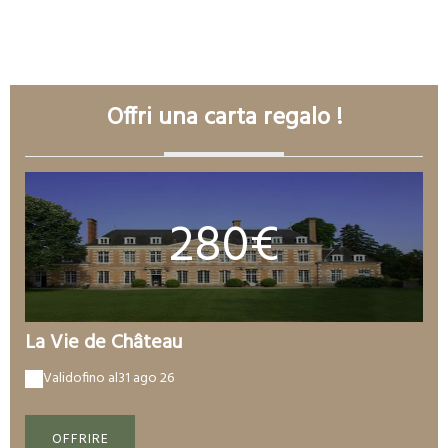
VISUALIZZA TUTTE LE CAMERE
Offri una carta regalo !
280€
La Vie de Château
Valido
fino al
31 ago 26
OFFRIRE