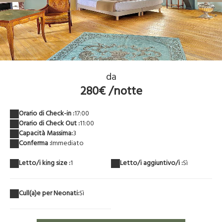
grande suite très lumineuse
da
280€ /notte
Orario di Check-in :
17:00
Orario di Check Out :
11:00
Capacità Massima:
3
Conferma :
Immediato
Letto/i king size :
1
Letto/i aggiuntivo/i :
Sì
Cull(a)e per Neonati:
Sì