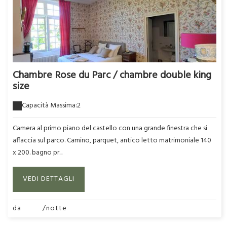
Chambre Rose du Parc / chambre double king
size
Capacità Massima:2
Camera al primo piano del castello con una grande finestra che si
affaccia sul parco. Camino, parquet, antico letto matrimoniale 140
x 200. bagno pr...
VEDI DETTAGLI
da
220€
/notte