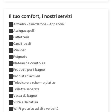
Il tuo comfort, i nostri servizi
Armadio - Guardaroba - Appendini
Asciugacapelli
Caffetteria
Canali locali
Mini-bar
Peignoirs
Plateau de courtoisie
Prodotti per il bagno
Produits d'accueil
Televisore a schermo piatto
Toilette separata
Vasca da bagno
Vista sulla natura
Wi-Fi gratuito ad alta velocità