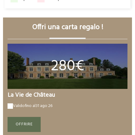
Offri una carta regalo !
280€
La Vie de Château
Valido
fino al
31 ago 26
OFFRIRE