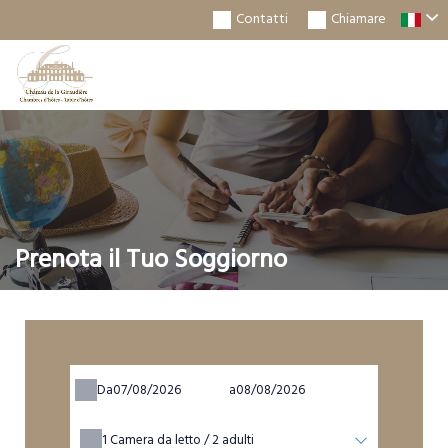
Contatti
Chiamare
Togg
Navi
Prenota il Tuo Soggiorno
Da
a
1
Camera da letto /
2
adulti