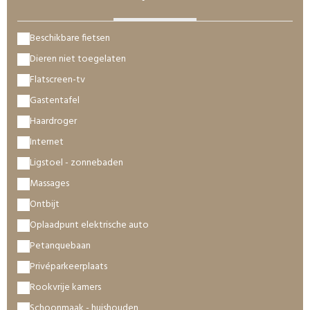
Beschikbare fietsen
Dieren niet toegelaten
Flatscreen-tv
Gastentafel
Haardroger
Internet
Ligstoel - zonnebaden
Massages
Ontbijt
Oplaadpunt elektrische auto
Petanquebaan
Privéparkeerplaats
Rookvrije kamers
Schoonmaak - huishouden