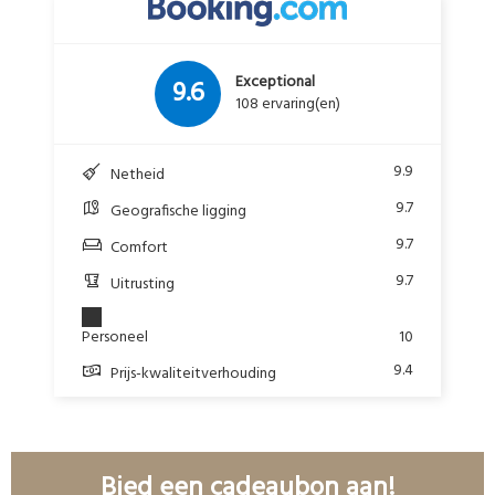
Exceptional
9.6
108 ervaring(en)
9.9
Netheid
9.7
Geografische ligging
9.7
Comfort
9.7
Uitrusting
Personeel
10
9.4
Prijs-kwaliteitverhouding
Bied een cadeaubon aan!